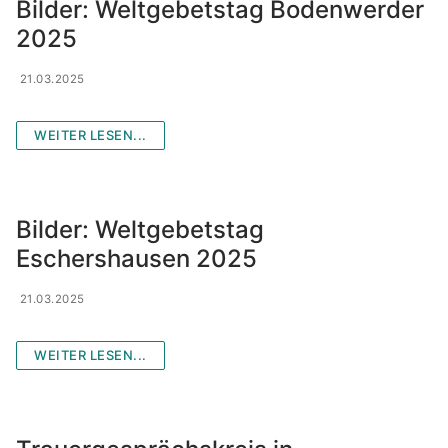
Gemeindezeitung & Pfarrnachrichten
Bilder: Weltgebetstag Bodenwerder
2025
Der Kirchenvorstand
Bildergalerie
21.03.2025
Der Pfarrgemeinderat
Gruppen und Aktivitäten
Wir sind für Sie da
Gruppen und Aktivitäten
WEITER LESEN...
Institutionelle Schutzkonzept (ISK)
Jugend-Veranstaltungs-Infos
Frauengruppe
Bilder: Weltgebetstag
Eschershausen 2025
Frühschichten
21.03.2025
Kindergottesdienst- vorbereitung
Kirchenchor
WEITER LESEN...
Kolpingfamilie
Liturgie- und Gemeindekreise