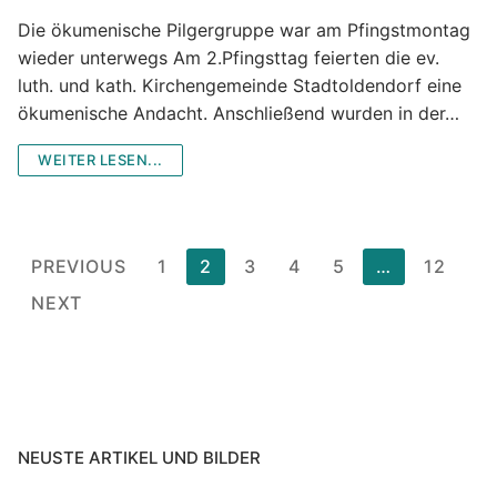
Die ökumenische Pilgergruppe war am Pfingstmontag
wieder unterwegs Am 2.Pfingsttag feierten die ev.
luth. und kath. Kirchengemeinde Stadtoldendorf eine
ökumenische Andacht. Anschließend wurden in der…
WEITER LESEN...
Posts
PREVIOUS
1
2
3
4
5
…
12
pagination
NEXT
NEUSTE ARTIKEL UND BILDER