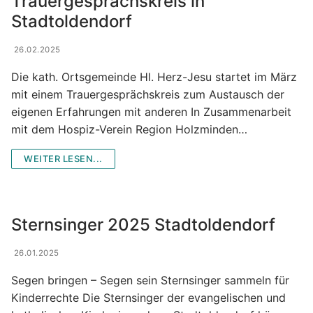
Trauergesprächskreis in
Stadtoldendorf
MessdienerInnen-Gruppe
26.02.2025
Sternsinger
Die kath. Ortsgemeinde Hl. Herz-Jesu startet im März
Tabea Boutique
mit einem Trauergesprächskreis zum Austausch der
eigenen Erfahrungen mit anderen In Zusammenarbeit
Taizé-Kreis
mit dem Hospiz-Verein Region Holzminden…
Vespergruppe
WEITER LESEN...
Volleyball „Kath. Jugend“
Zukunftswerkstatt
Sternsinger 2025 Stadtoldendorf
26.01.2025
Segen bringen – Segen sein Sternsinger sammeln für
Kinderrechte Die Sternsinger der evangelischen und