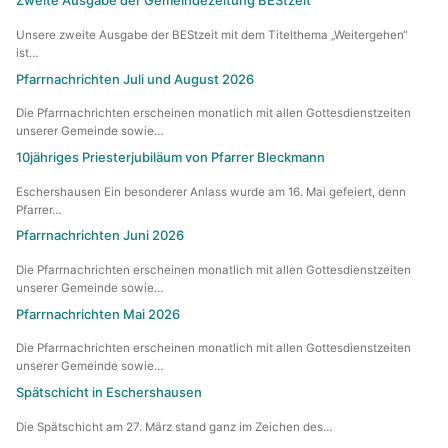
Zweite Ausgabe der Gemeindezeitung BEStzeit
MessdienerInnen-Gruppe
Unsere zweite Ausgabe der BEStzeit mit dem Titelthema „Weitergehen“
ist…
Sternsinger
Pfarrnachrichten Juli und August 2026
Die Pfarrnachrichten erscheinen monatlich mit allen Gottesdienstzeiten
Tabea Boutique
unserer Gemeinde sowie…
10jähriges Priesterjubiläum von Pfarrer Bleckmann
Taizé-Kreis
Eschershausen Ein besonderer Anlass wurde am 16. Mai gefeiert, denn
Vespergruppe
Pfarrer…
Pfarrnachrichten Juni 2026
Volleyball „Kath. Jugend“
Die Pfarrnachrichten erscheinen monatlich mit allen Gottesdienstzeiten
unserer Gemeinde sowie…
Zukunftswerkstatt
Pfarrnachrichten Mai 2026
Die Pfarrnachrichten erscheinen monatlich mit allen Gottesdienstzeiten
unserer Gemeinde sowie…
Spätschicht in Eschershausen
Die Spätschicht am 27. März stand ganz im Zeichen des…