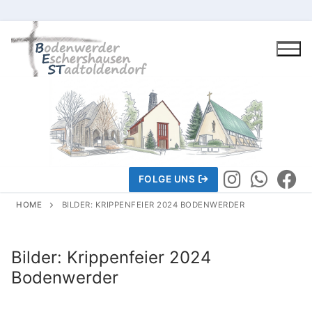
Skip
to
content
FOLGE UNS
HOME
BILDER: KRIPPENFEIER 2024 BODENWERDER
Gemeindeleben
Bilder: Krippenfeier 2024
Bodenwerder
Wir über uns
Wir über uns