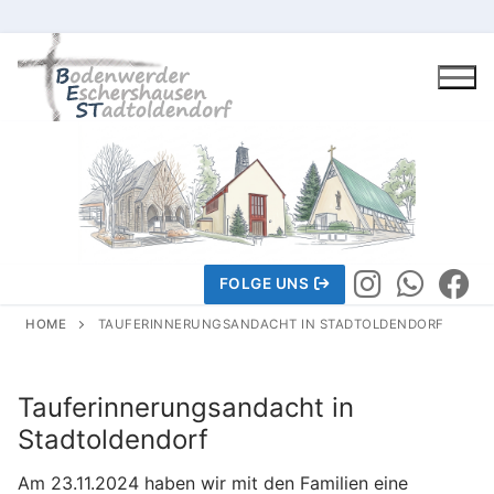
Skip
to
content
FOLGE UNS
HOME
TAUFERINNERUNGSANDACHT IN STADTOLDENDORF
Gemeindeleben
Tauferinnerungsandacht in
Stadtoldendorf
Wir über uns
Am 23.11.2024 haben wir mit den Familien eine
Wir über uns