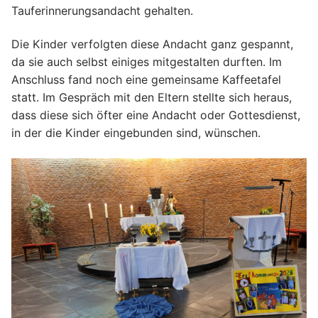
Gemeindezeitung & Pfarrnachrichten
Tauferinnerungsandacht gehalten.
Der Kirchenvorstand
Bildergalerie
Die Kinder verfolgten diese Andacht ganz gespannt,
Der Pfarrgemeinderat
da sie auch selbst einiges mitgestalten durften. Im
Gruppen und Aktivitäten
Anschluss fand noch eine gemeinsame Kaffeetafel
Wir sind für Sie da
Gruppen und Aktivitäten
statt. Im Gespräch mit den Eltern stellte sich heraus,
dass diese sich öfter eine Andacht oder Gottesdienst,
Institutionelle Schutzkonzept (ISK)
Jugend-Veranstaltungs-Infos
in der die Kinder eingebunden sind, wünschen.
Frauengruppe
Frühschichten
Kindergottesdienst- vorbereitung
Kirchenchor
Kolpingfamilie
Liturgie- und Gemeindekreise