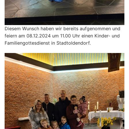
MessdienerInnen-Gruppe
Sternsinger
Diesem Wunsch haben wir bereits aufgenommen und
Tabea Boutique
feiern am 08.12.2024 um 11.00 Uhr einen Kinder- und
Familiengottesdienst in Stadtoldendorf.
Taizé-Kreis
Vespergruppe
Volleyball „Kath. Jugend“
Zukunftswerkstatt