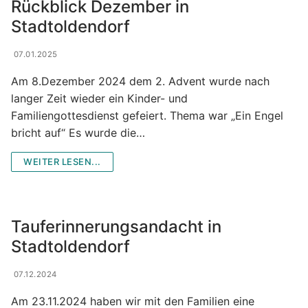
Gemeindezeitung & Pfarrnachrichten
Rückblick Dezember in
Stadtoldendorf
Der Kirchenvorstand
Bildergalerie
07.01.2025
Der Pfarrgemeinderat
Gruppen und Aktivitäten
Am 8.Dezember 2024 dem 2. Advent wurde nach
Wir sind für Sie da
Gruppen und Aktivitäten
langer Zeit wieder ein Kinder- und
Familiengottesdienst gefeiert. Thema war „Ein Engel
Institutionelle Schutzkonzept (ISK)
Jugend-Veranstaltungs-Infos
bricht auf“ Es wurde die…
Frauengruppe
WEITER LESEN...
Frühschichten
Kindergottesdienst- vorbereitung
Tauferinnerungsandacht in
Kirchenchor
Stadtoldendorf
Kolpingfamilie
07.12.2024
Liturgie- und Gemeindekreise
Am 23.11.2024 haben wir mit den Familien eine