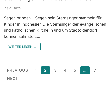
23.01.2023
Segen bringen – Segen sein Sternsinger sammeln für
Kinder in Indonesien Die Sternsinger der evangelischen
und katholischen Kirche in und um Stadtoldendorf
können sehr stolz…
WEITER LESEN...
Posts
PREVIOUS
1
2
3
4
5
…
7
pagination
NEXT