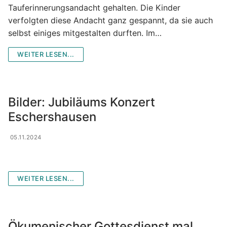
Tauferinnerungsandacht gehalten. Die Kinder
MessdienerInnen-Gruppe
verfolgten diese Andacht ganz gespannt, da sie auch
selbst einiges mitgestalten durften. Im…
Sternsinger
WEITER LESEN...
Tabea Boutique
Taizé-Kreis
Bilder: Jubiläums Konzert
Vespergruppe
Eschershausen
Volleyball „Kath. Jugend“
05.11.2024
Zukunftswerkstatt
WEITER LESEN...
Ökumenischer Gottesdienst mal