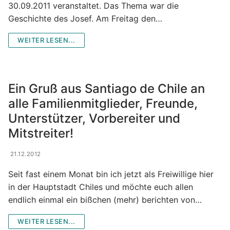
30.09.2011 veranstaltet. Das Thema war die
MessdienerInnen-Gruppe
Geschichte des Josef. Am Freitag den…
Sternsinger
WEITER LESEN...
Tabea Boutique
Taizé-Kreis
Ein Gruß aus Santiago de Chile an
alle Familienmitglieder, Freunde,
Vespergruppe
Unterstützer, Vorbereiter und
Volleyball „Kath. Jugend“
Mitstreiter!
Zukunftswerkstatt
21.12.2012
Seit fast einem Monat bin ich jetzt als Freiwillige hier
in der Hauptstadt Chiles und möchte euch allen
endlich einmal ein bißchen (mehr) berichten von…
WEITER LESEN...