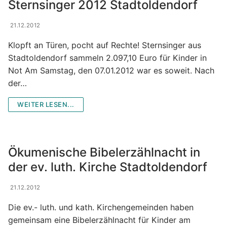
Gemeindezeitung & Pfarrnachrichten
Sternsinger 2012 Stadtoldendorf
Der Kirchenvorstand
Bildergalerie
21.12.2012
Der Pfarrgemeinderat
Gruppen und Aktivitäten
Klopft an Türen, pocht auf Rechte! Sternsinger aus
Stadtoldendorf sammeln 2.097,10 Euro für Kinder in
Wir sind für Sie da
Gruppen und Aktivitäten
Not Am Samstag, den 07.01.2012 war es soweit. Nach
der…
Institutionelle Schutzkonzept (ISK)
Jugend-Veranstaltungs-Infos
WEITER LESEN...
Frauengruppe
Frühschichten
Ökumenische Bibelerzählnacht in
Kindergottesdienst- vorbereitung
der ev. luth. Kirche Stadtoldendorf
Kirchenchor
21.12.2012
Kolpingfamilie
Die ev.- luth. und kath. Kirchengemeinden haben
gemeinsam eine Bibelerzählnacht für Kinder am
Liturgie- und Gemeindekreise