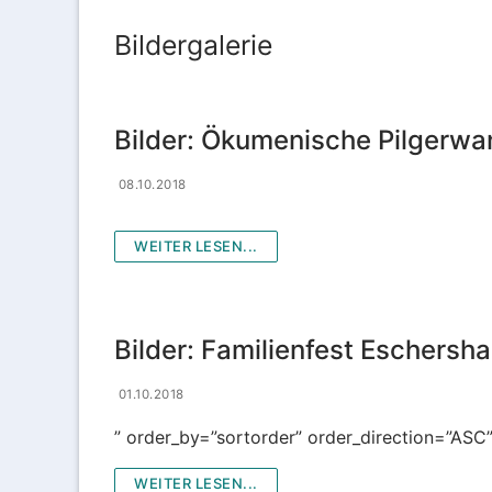
Gemeindeleben
Bildergalerie
Wir über uns
Wir über uns
Gemeindezeitung 
Bilder: Ökumenische Pilgerw
Der Kirchenvo
Bildergalerie
08.10.2018
Der Pfarrgeme
Gruppen und Akti
WEITER LESEN...
Wir sind für Si
Gruppen und A
Institutionelle
Jugend-Verans
Bilder: Familienfest Eschersh
Frauengruppe
01.10.2018
Frühschichten
” order_by=”sortorder” order_direction=”ASC
Kindergottesdi
WEITER LESEN...