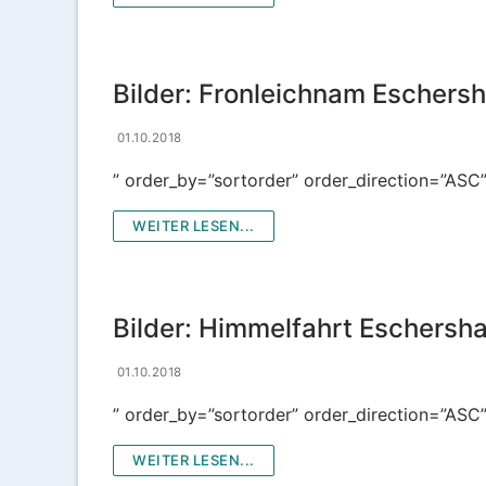
Kirchenchor
Kolpingfamilie
Bilder: Fronleichnam Eschers
Liturgie- und 
01.10.2018
MessdienerInn
” order_by=”sortorder” order_direction=”ASC
Sternsinger
WEITER LESEN...
Tabea Boutiqu
Taizé-Kreis
Bilder: Himmelfahrt Eschersh
Vespergruppe
01.10.2018
Volleyball „Ka
” order_by=”sortorder” order_direction=”ASC
Zukunftswerks
WEITER LESEN...