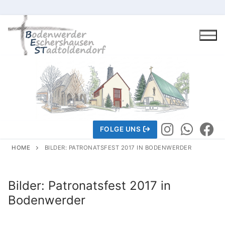
Skip
to
content
FOLGE UNS
HOME
BILDER: PATRONATSFEST 2017 IN BODENWERDER
Gemeindeleben
Bilder: Patronatsfest 2017 in
Bodenwerder
Wir über uns
Wir über uns