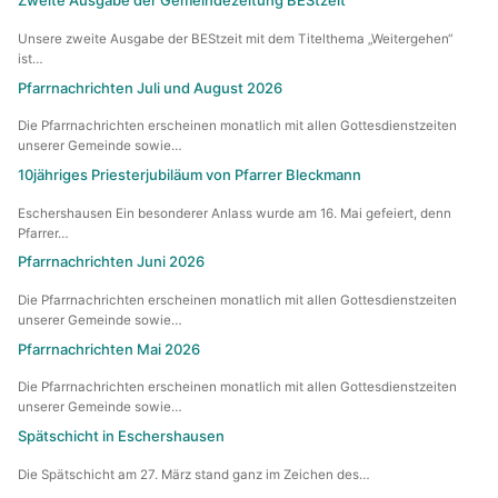
Zweite Ausgabe der Gemeindezeitung BEStzeit
MessdienerInnen-Gruppe
Unsere zweite Ausgabe der BEStzeit mit dem Titelthema „Weitergehen“
ist…
Sternsinger
Pfarrnachrichten Juli und August 2026
Die Pfarrnachrichten erscheinen monatlich mit allen Gottesdienstzeiten
Tabea Boutique
unserer Gemeinde sowie…
10jähriges Priesterjubiläum von Pfarrer Bleckmann
Taizé-Kreis
Eschershausen Ein besonderer Anlass wurde am 16. Mai gefeiert, denn
Vespergruppe
Pfarrer…
Pfarrnachrichten Juni 2026
Volleyball „Kath. Jugend“
Die Pfarrnachrichten erscheinen monatlich mit allen Gottesdienstzeiten
unserer Gemeinde sowie…
Zukunftswerkstatt
Pfarrnachrichten Mai 2026
Die Pfarrnachrichten erscheinen monatlich mit allen Gottesdienstzeiten
unserer Gemeinde sowie…
Spätschicht in Eschershausen
Die Spätschicht am 27. März stand ganz im Zeichen des…