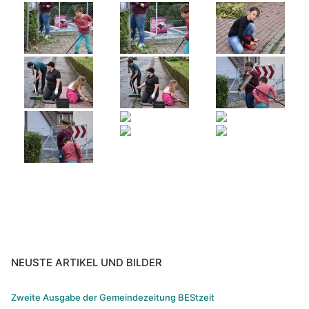
MessdienerInnen-Gruppe
Sternsinger
Tabea Boutique
Taizé-Kreis
Vespergruppe
Volleyball „Kath. Jugend“
Zukunftswerkstatt
NEUSTE ARTIKEL UND BILDER
Zweite Ausgabe der Gemeindezeitung BEStzeit