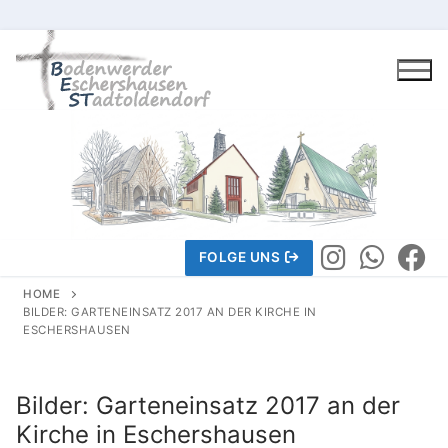
Skip
to
content
FOLGE UNS
HOME
BILDER: GARTENEINSATZ 2017 AN DER KIRCHE IN
ESCHERSHAUSEN
Gemeindeleben
Bilder: Garteneinsatz 2017 an der
Wir über uns
Kirche in Eschershausen
Wir über uns