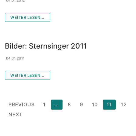
04.01.2012
WEITER LESEN...
Bilder: Sternsinger 2011
04.01.2011
WEITER LESEN...
Posts
PREVIOUS
1
…
8
9
10
11
12
pagination
NEXT