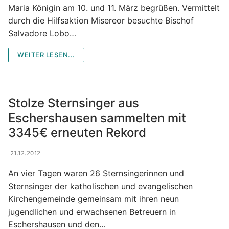
Maria Königin am 10. und 11. März begrüßen. Vermittelt
MessdienerInnen-Gruppe
durch die Hilfsaktion Misereor besuchte Bischof
Salvadore Lobo…
Sternsinger
WEITER LESEN...
Tabea Boutique
Taizé-Kreis
Stolze Sternsinger aus
Vespergruppe
Eschershausen sammelten mit
Volleyball „Kath. Jugend“
3345€ erneuten Rekord
Zukunftswerkstatt
21.12.2012
An vier Tagen waren 26 Sternsingerinnen und
Sternsinger der katholischen und evangelischen
Kirchengemeinde gemeinsam mit ihren neun
jugendlichen und erwachsenen Betreuern in
Eschershausen und den…