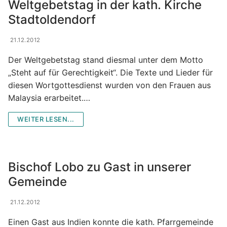
Gemeindezeitung & Pfarrnachrichten
Weltgebetstag in der kath. Kirche
Stadtoldendorf
Der Kirchenvorstand
Bildergalerie
21.12.2012
Der Pfarrgemeinderat
Gruppen und Aktivitäten
Der Weltgebetstag stand diesmal unter dem Motto
Wir sind für Sie da
Gruppen und Aktivitäten
„Steht auf für Gerechtigkeit“. Die Texte und Lieder für
diesen Wortgottesdienst wurden von den Frauen aus
Institutionelle Schutzkonzept (ISK)
Jugend-Veranstaltungs-Infos
Malaysia erarbeitet.…
Frauengruppe
WEITER LESEN...
Frühschichten
Kindergottesdienst- vorbereitung
Bischof Lobo zu Gast in unserer
Kirchenchor
Gemeinde
Kolpingfamilie
21.12.2012
Liturgie- und Gemeindekreise
Einen Gast aus Indien konnte die kath. Pfarrgemeinde