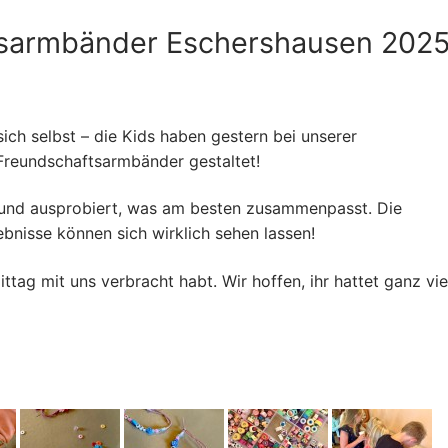
tsarmbänder Eschershausen 202
& Pfarrnachrichten
ich selbst – die Kids haben gestern bei unserer
 Freundschaftsarmbänder gestaltet!
rstand
inderat
vitäten
t und ausprobiert, was am besten zusammenpasst. Die
ebnisse können sich wirklich sehen lassen!
e da
ktivitäten
ttag mit uns verbracht habt. Wir hoffen, ihr hattet ganz vie
 Schutzkonzept (ISK)
taltungs-Infos
enst- vorbereitung