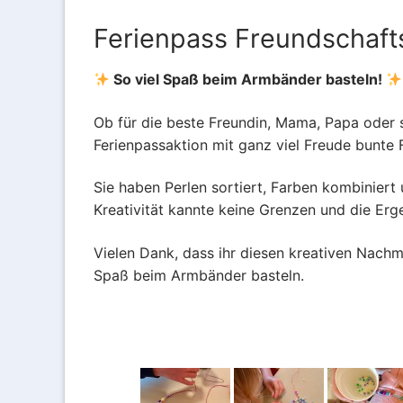
Gemeindeleben
Ferienpass Freundschaf
Wir über uns
So viel Spaß beim Armbänder basteln!
Wir über uns
Gemeindezeitung 
Ob für die beste Freundin, Mama, Papa oder s
Ferienpassaktion mit ganz viel Freude bunte
Der Kirchenvo
Bildergalerie
Der Pfarrgeme
Gruppen und Akti
Sie haben Perlen sortiert, Farben kombinier
Kreativität kannte keine Grenzen und die Erg
Wir sind für Si
Gruppen und A
Vielen Dank, dass ihr diesen kreativen Nachmi
Institutionelle
Jugend-Verans
Spaß beim Armbänder basteln.
Frauengruppe
Frühschichten
Kindergottesdi