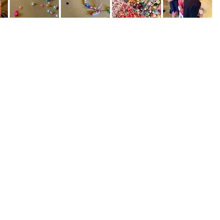
Gemeindekreise
en-Gruppe
e
th. Jugend“
tatt