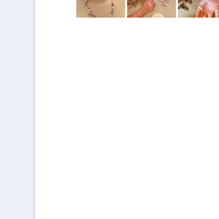
Kirchenchor
Kolpingfamilie
Liturgie- und 
MessdienerInn
Sternsinger
Tabea Boutiqu
Taizé-Kreis
Vespergruppe
Volleyball „Ka
Zukunftswerks