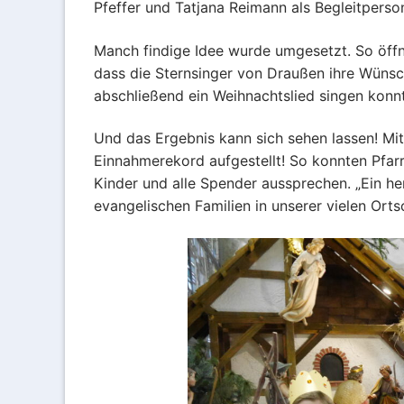
Pfeffer und Tatjana Reimann als Begleitperso
Kirchenchor
Manch findige Idee wurde umgesetzt. So öffne
Kolpingfamilie
dass die Sternsinger von Draußen ihre Wüns
abschließend ein Weihnachtslied singen konn
Liturgie- und 
MessdienerInn
Und das Ergebnis kann sich sehen lassen! M
Einnahmerekord aufgestellt! So konnten Pfar
Sternsinger
Kinder und alle Spender aussprechen. „Ein h
evangelischen Familien in unserer vielen Ortsc
Tabea Boutiqu
Taizé-Kreis
Vespergruppe
Volleyball „Ka
Zukunftswerks