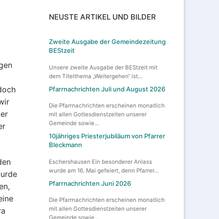
NEUSTE ARTIKEL UND BILDER
Zweite Ausgabe der Gemeindezeitung
BEStzeit
ngen
Unsere zweite Ausgabe der BEStzeit mit
dem Titelthema „Weitergehen“ ist…
 doch
Pfarrnachrichten Juli und August 2026
wir
Die Pfarrnachrichten erscheinen monatlich
er
mit allen Gottesdienstzeiten unserer
Gemeinde sowie…
er
10jähriges Priesterjubiläum von Pfarrer
Bleckmann
den
Eschershausen Ein besonderer Anlass
wurde am 16. Mai gefeiert, denn Pfarrer…
wurde
Pfarrnachrichten Juni 2026
en,
eine
Die Pfarrnachrichten erscheinen monatlich
mit allen Gottesdienstzeiten unserer
ra
Gemeinde sowie…