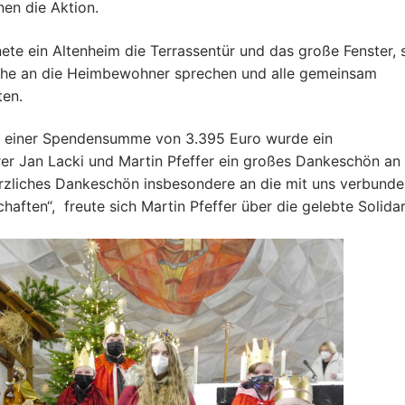
nen die Aktion.
te ein Altenheim die Terrassentür und das große Fenster, 
che an die Heimbewohner sprechen und alle gemeinsam
ten.
Gemeindekreise
en-Gruppe
it einer Spendensumme von 3.395 Euro wurde ein
rer Jan Lacki und Martin Pfeffer ein großes Dankeschön an 
erzliches Dankeschön insbesondere an die mit uns verbund
haften“, freute sich Martin Pfeffer über die gelebte Solidar
e
th. Jugend“
tatt