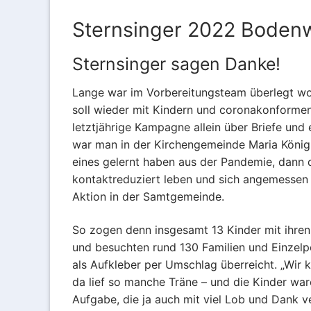
Gemeindeleben
Sternsinger 2022 Boden
Wir über uns
Sternsinger sagen Danke!
Wir über uns
Gemeindezeitung 
Lange war im Vorbereitungsteam überlegt wor
soll wieder mit Kindern und coronakonformen
Der Kirchenvo
Bildergalerie
letztjährige Kampagne allein über Briefe und
Der Pfarrgeme
Gruppen und Akti
war man in der Kirchengemeinde Maria Königi
eines gelernt haben aus der Pandemie, dann 
Wir sind für Si
Gruppen und A
kontaktreduziert leben und sich angemessen e
Aktion in der Samtgemeinde.
Institutionelle
Jugend-Verans
So zogen denn insgesamt 13 Kinder mit ihre
Frauengruppe
und besuchten rund 130 Familien und Einzelp
als Aufkleber per Umschlag überreicht. „Wir 
Frühschichten
da lief so manche Träne – und die Kinder war
Kindergottesdi
Aufgabe, die ja auch mit viel Lob und Dank v