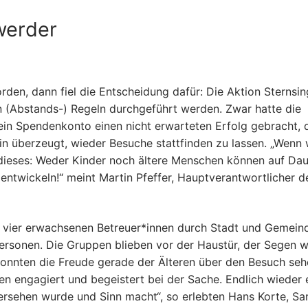
werder
& Pfarrnachrichten
den, dann fiel die Entscheidung dafür: Die Aktion Sternsi
 (Abstands-) Regeln durchgeführt werden. Zwar hatte die
rstand
 ein Spendenkonto einen nicht erwarteten Erfolg gebracht,
inderat
vitäten
n überzeugt, wieder Besuche stattfinden zu lassen. „Wenn 
dieses: Weder Kinder noch ältere Menschen können auf Dau
e da
ktivitäten
ntwickeln!“ meint Martin Pfeffer, Hauptverantwortlicher d
 Schutzkonzept (ISK)
taltungs-Infos
n vier erwachsenen Betreuer*innen durch Stadt und Gemein
ersonen. Die Gruppen blieben vor der Haustür, der Segen 
konnten die Freude gerade der Älteren über den Besuch seh
en engagiert und begeistert bei der Sache. Endlich wieder 
enst- vorbereitung
ersehen wurde und Sinn macht“, so erlebten Hans Korte, Sa