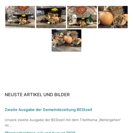
Gemeindezeitung & Pfarrnachrichten
Der Kirchenvorstand
Bildergalerie
Der Pfarrgemeinderat
Gruppen und Aktivitäten
Wir sind für Sie da
Gruppen und Aktivitäten
Institutionelle Schutzkonzept (ISK)
Jugend-Veranstaltungs-Infos
Frauengruppe
Frühschichten
Kindergottesdienst- vorbereitung
NEUSTE ARTIKEL UND BILDER
Kirchenchor
Zweite Ausgabe der Gemeindezeitung BEStzeit
Kolpingfamilie
Unsere zweite Ausgabe der BEStzeit mit dem Titelthema „Weitergehen“
ist…
Liturgie- und Gemeindekreise
Pfarrnachrichten Juli und August 2026