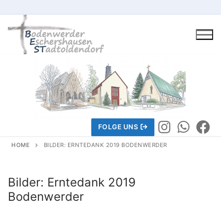
Skip
to
content
FOLGE UNS
HOME
BILDER: ERNTEDANK 2019 BODENWERDER
Gemeindeleben
Bilder: Erntedank 2019
Bodenwerder
Wir über uns
Wir über uns