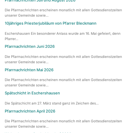
MessdienerInnen-Gruppe
Die Pfarrnachrichten erscheinen monatlich mit allen Gottesdienstzeiten
unserer Gemeinde sowie…
Sternsinger
10jähriges Priesterjubiläum von Pfarrer Bleckmann
Eschershausen Ein besonderer Anlass wurde am 16. Mai gefeiert, denn
Tabea Boutique
Pfarrer…
Pfarrnachrichten Juni 2026
Taizé-Kreis
Die Pfarrnachrichten erscheinen monatlich mit allen Gottesdienstzeiten
Vespergruppe
unserer Gemeinde sowie…
Pfarrnachrichten Mai 2026
Volleyball „Kath. Jugend“
Die Pfarrnachrichten erscheinen monatlich mit allen Gottesdienstzeiten
unserer Gemeinde sowie…
Zukunftswerkstatt
Spätschicht in Eschershausen
Die Spätschicht am 27. März stand ganz im Zeichen des…
Pfarrnachrichten April 2026
Die Pfarrnachrichten erscheinen monatlich mit allen Gottesdienstzeiten
unserer Gemeinde sowie…