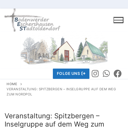
Skip
to
content
FOLGE UNS
HOME
VERANSTALTUNG: SPITZBERGEN – INSELGRUPPE AUF DEM WEG
ZUM NORDPOL
Gemeindeleben
Veranstaltung: Spitzbergen –
Wir über uns
Inselgruppe auf dem Weg zum
Wir über uns