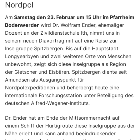
Gemeindezeitung & Pfarrnachrichten
Nordpol
Der Kirchenvorstand
Bildergalerie
Am
Samstag den 23. Februar um 15 Uhr im Pfarrheim
Bodenwerder
wird Dr. Wolfram Ender, ehemaliger
Der Pfarrgemeinderat
Gruppen und Aktivitäten
Dozent an der Zivildienstschule Ith, nimmt uns in
seinem neuen Diavortrag mit auf eine Reise zur
Wir sind für Sie da
Gruppen und Aktivitäten
Inselgruppe Spitzbergen. Bis auf die Hauptstadt
Institutionelle Schutzkonzept (ISK)
Jugend-Veranstaltungs-Infos
Longyearbyen und zwei weiteren Orte von Menschen
unbewohnt, zeigt sich diese Inselgruppe als Region
Frauengruppe
der Gletscher und Eisbären. Spitzbergen diente seit
Amundsen als Ausgangspunkt für
Frühschichten
Nordpolexpeditionen und beherbergt heute eine
internationale Forschungsstation unter Beteiligung des
Kindergottesdienst- vorbereitung
deutschen Alfred-Wegener-Instituts.
Kirchenchor
Dr. Ender hat am Ende der Mittsommernacht auf
Kolpingfamilie
einem Schiff der Hurtigroute diese Inselgruppe aus der
Nähe erlebt und kann anhand beeindruckender
Liturgie- und Gemeindekreise