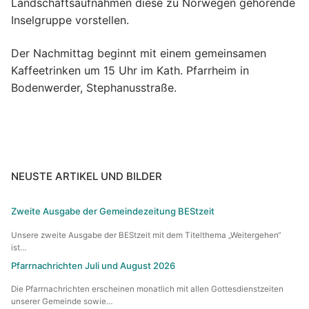
Landschaftsaufnahmen diese zu Norwegen gehörende
Inselgruppe vorstellen.
MessdienerInnen-Gruppe
Sternsinger
Der Nachmittag beginnt mit einem gemeinsamen
Kaffeetrinken um 15 Uhr im Kath. Pfarrheim in
Tabea Boutique
Bodenwerder, Stephanusstraße.
Taizé-Kreis
Vespergruppe
Volleyball „Kath. Jugend“
NEUSTE ARTIKEL UND BILDER
Zukunftswerkstatt
Zweite Ausgabe der Gemeindezeitung BEStzeit
Unsere zweite Ausgabe der BEStzeit mit dem Titelthema „Weitergehen“
ist…
Pfarrnachrichten Juli und August 2026
Die Pfarrnachrichten erscheinen monatlich mit allen Gottesdienstzeiten
unserer Gemeinde sowie…